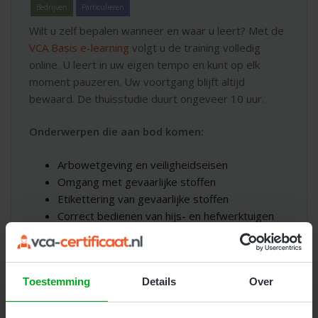
Bedrijven
Particulieren
Wilt u zelf bepalen wanneer en waar u leert? Met de
VCA Basis e-learning
volgt u de training volledig
online. U leert in uw eigen tempo en kunt op elk
moment pauzeren. Uw voortgang blijft altijd
bewaard. De thuisstudie duurt ongeveer 10 uur.
Onderwerpen die aan bod komen:
Arbowetgeving en veiligheidseisen
Omgang met gevaarlijke stoffen
Etikettering van gevaarlijke stoffen
Correct bedienen van hijs- en hefwerktuigen
Persoonlijke beschermingsmiddelen
Voorkomen van struikel- en uitglijgevaar
Eisen rondom de werkplek en ergonomie
Toestemming
Details
Over
Veilig werken met elektriciteit
Werken in afgesloten ruimtes
Minimale eisen voor veilig werken