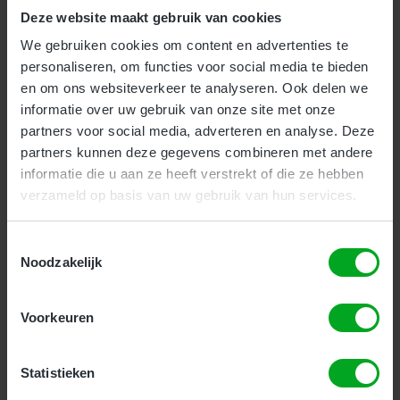
Deze website maakt gebruik van cookies
Kosten:
€ 139,95
(€ 169,34 incl. btw)
We gebruiken cookies om content en advertenties te
personaliseren, om functies voor social media te bieden
en om ons websiteverkeer te analyseren. Ook delen we
Inschrijven
informatie over uw gebruik van onze site met onze
partners voor social media, adverteren en analyse. Deze
partners kunnen deze gegevens combineren met andere
informatie die u aan ze heeft verstrekt of die ze hebben
verzameld op basis van uw gebruik van hun services.
VCA VOL cursus (VOL-VCA)
Toestemmingsselectie
Noodzakelijk
Bedrijven
Particulieren
Werkt u als leidinggevende of zzp’er al met
Voorkeuren
veiligheidsverantwoordelijkheid? Dan is de
VCA VOL
cursus (VOL-VCA)
voor u bedoeld. U verdiept zich in
1 dag in risicobeheersing en veiligheidsstructuren en
Statistieken
legt aansluitend een examen af.