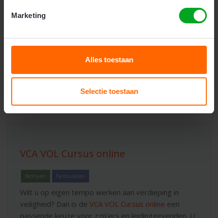
Marketing
Kosten:
€ 245,00
(€ 296,45 incl. btw)
Alles toestaan
Inschrijven
Selectie toestaan
VCA VOL Cursus online
Bedrijven
Particulieren
Wilt u op eigen tempo werken aan verdieping in
veiligheid? Dan is de
VCA VOL Cursus online
een
passende keuze voor zzp’ers en leidinggevenden. U