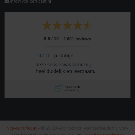
info@vca-cerficaat.nl
/
8.9
10
2.801 reviews
10
/
10
p.romijn
deze sessie was voor mij
heel duidelijk en leerzaam.
vca-certificaat
- © 2020 Alle rechten voorbehouden |
vca-
certificaat.nl krijgt een
8,9
/
10
uit
2794
beoordelingen