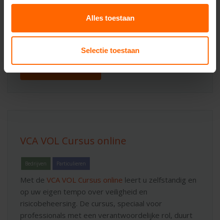
Alles toestaan
Kosten:
€ 245,00
(€ 296,45 incl. btw)
Selectie toestaan
Inschrijven
VCA VOL Cursus online
Bedrijven
Particulieren
Met de
VCA VOL Cursus online
leert u zelfstandig en
op uw eigen tempo over veiligheid en
risicobeheersing. De cursus, speciaal voor
professionals met een verantwoordelijke rol, duurt