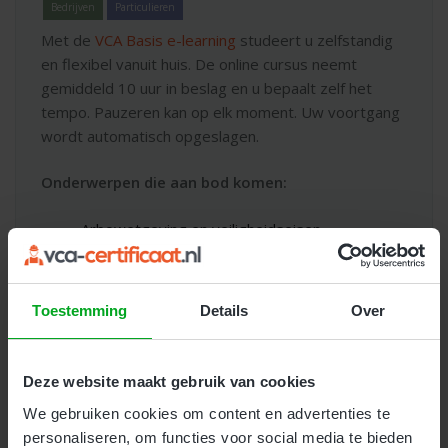
Bedrijven
Particulieren
Met de
VCA Basis e-learning
studeert u zelfstandig
en flexibel vanuit huis. De online cursus neemt
gemiddeld 10 uur in beslag en u bepaalt zelf het
tempo. Pauzeren kan op elk moment. Uw voortgang
wordt automatisch opgeslagen.
Onderwerpen die aan bod komen:
Arbowetgeving en veiligheidseisen
Omgang met gevaarlijke stoffen
Etikettering van gevaarlijke stoffen
Correct bedienen van hijs- en hefwerktuigen
Toestemming
Details
Over
Persoonlijke beschermingsmiddelen
Voorkomen van struikel- en uitglijgevaar
Eisen rondom de werkplek en ergonomie
Deze website maakt gebruik van cookies
Veilig werken met elektriciteit
We gebruiken cookies om content en advertenties te
Werken in afgesloten ruimtes
personaliseren, om functies voor social media te bieden
Minimale eisen voor veilig werken