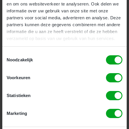
en om ons websiteverkeer te analyseren. Ook delen we
Kosten:
€ 139,95
(€ 169,34 incl. btw)
informatie over uw gebruik van onze site met onze
partners voor social media, adverteren en analyse. Deze
partners kunnen deze gegevens combineren met andere
Inschrijven
informatie die u aan ze heeft verstrekt of die ze hebben
verzameld op basis van uw gebruik van hun services.
Toestemmingsselectie
Noodzakelijk
VCA VOL cursus (VOL-VCA)
Voorkeuren
Bedrijven
Particulieren
Statistieken
Als zzp’er of leidinggevende bent u al
verantwoordelijk voor veilig werken binnen uw
organisatie. De
VCA VOL cursus (VOL-VCA)
Marketing
ondersteunt u met verdieping in theorie en praktijk.
In 1 dag frist u uw kennis op en legt u het examen af.