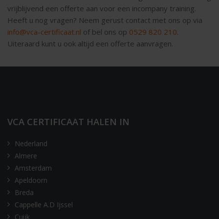
vrijblijvend een offerte aan voor een incompany training.
Heeft u nog vragen? Neem gerust contact met ons op via
info@vca-certificaat.nl
of bel ons op
0529 820 210
.
Uiteraard kunt u ook altijd een offerte aanvragen.
VCA CERTIFICAAT HALEN IN
Nederland
Almere
Amsterdam
Apeldoorn
Breda
Cappelle A.D Ijssel
Cuijk