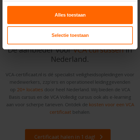
Alles toestaan
Vraag een offerte aan
Selectie toestaan
Dé aanbieder voor
VCA cursussen
in
Nederland.
VCA-certificaat.nl is dé specialist veiligheidsopleidingen voor
medewerkers, zzp’ers en operationeel leidinggevenden
op
20+ locaties
door heel Nederland. Wij bieden de VCA
Basis cursus en de VCA Volledig cursus ook als e-learning
aan voor scherpe tarieven. Ontdek de
kosten voor een VCA
certificaat
behalen.
Certificaat halen in 1 dag!