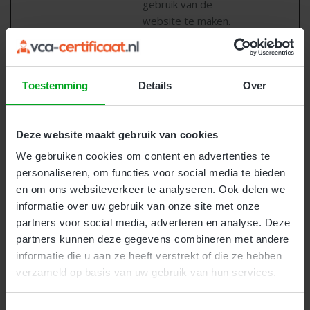
gebruik van de
website te maken.
_GRECAPT
Google
Deze cookie wordt
180
CHA
gebruikt om
dagen
onderscheid te
Toestemming
Details
Over
maken tussen
mensen en bots. Dit
is gunstig voor de
Deze website maakt gebruik van cookies
website om juiste
We gebruiken cookies om content en advertenties te
rapporten over het
personaliseren, om functies voor social media te bieden
gebruik van de
en om ons websiteverkeer te analyseren. Ook delen we
website te maken.
informatie over uw gebruik van onze site met onze
CookieCons
Cookiebot
Slaat de cookiestatus
1 jaar
partners voor social media, adverteren en analyse. Deze
ent
van de gebruiker op
partners kunnen deze gegevens combineren met andere
voor het huidige
informatie die u aan ze heeft verstrekt of die ze hebben
domein
verzameld op basis van uw gebruik van hun services.
rc::a
Google
Deze cookie wordt
Perman
gebruikt om
ent