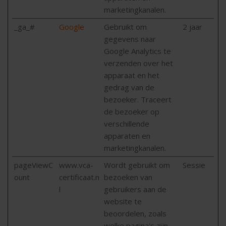
marketingkanalen.
_ga_#
Google
Gebruikt om
2 jaar
gegevens naar
Google Analytics te
verzenden over het
apparaat en het
gedrag van de
bezoeker. Traceert
de bezoeker op
verschillende
apparaten en
marketingkanalen.
pageViewC
www.vca-
Wordt gebruikt om
Sessie
ount
certificaat.n
bezoeken van
l
gebruikers aan de
website te
beoordelen, zoals
welke pagina's zijn