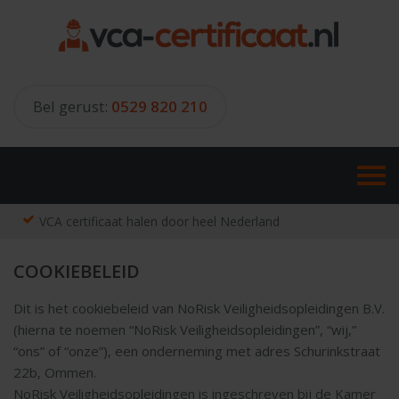
Skip
to
content
Bel gerust:
0529 820 210
VCA certificaat halen door heel Nederland
COOKIEBELEID
Dit is het cookiebeleid van NoRisk Veiligheidsopleidingen B.V.
(hierna te noemen “NoRisk Veiligheidsopleidingen”, “wij,”
“ons” of “onze”), een onderneming met adres Schurinkstraat
22b, Ommen.
NoRisk Veiligheidsopleidingen is ingeschreven bij de Kamer