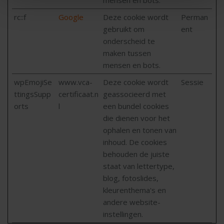
rc::f
Google
Deze cookie wordt
Perman
gebruikt om
ent
onderscheid te
maken tussen
mensen en bots.
wpEmojiSe
www.vca-
Deze cookie wordt
Sessie
ttingsSupp
certificaat.n
geassocieerd met
orts
l
een bundel cookies
die dienen voor het
ophalen en tonen van
inhoud. De cookies
behouden de juiste
staat van lettertype,
blog, fotoslides,
kleurenthema's en
andere website-
instellingen.