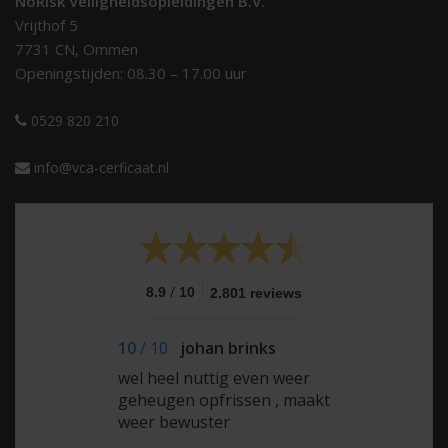
NoRisk Veiligheidsopleidingen B.V.
Vrijthof 5
7731 CN, Ommen
Openingstijden: 08.30 – 17.00 uur
0529 820 210
info@vca-cerficaat.nl
/
8.9
10
2.801 reviews
10
/
10
johan brinks
wel heel nuttig even weer
geheugen opfrissen , maakt
weer bewuster