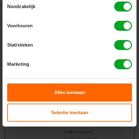
Toestemmingsselectie
onderscheid te
Noodzakelijk
maken tussen
mensen en bots. Dit
Voorkeuren
is gunstig voor de
website om juiste
rapporten over het
Statistieken
gebruik van de
website te maken.
Marketing
rc::b
Google
Deze cookie wordt
Sessie
gebruikt om
onderscheid te
maken tussen
Alles toestaan
mensen en bots.
rc::c
Google
Deze cookie wordt
Sessie
Selectie toestaan
gebruikt om
onderscheid te
maken tussen
mensen en bots.