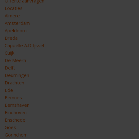
Offerte aanvragen
Locaties
Almere
Amsterdam
Apeldoorn
Breda
Cappelle A.D Ijssel
Cuijk
De Meern
Delft
Deurningen
Drachten
Ede
Eemnes
Eemshaven
Eindhoven
Enschede
Goes
Gorinchem