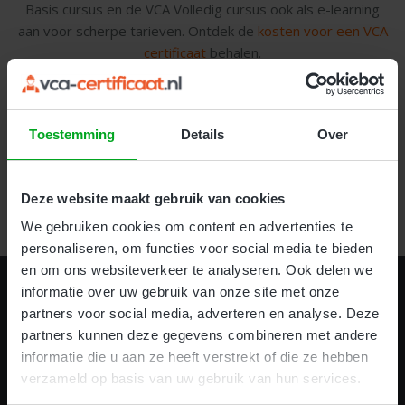
Basis cursus en de VCA Volledig cursus ook als e-learning
aan voor scherpe tarieven. Ontdek de
kosten voor een VCA
certificaat
behalen.
Certificaat halen in 1 dag!
Toestemming
Details
Over
Deze website maakt gebruik van cookies
Bekijk alle VCA cursussen
We gebruiken cookies om content en advertenties te
personaliseren, om functies voor social media te bieden
en om ons websiteverkeer te analyseren. Ook delen we
informatie over uw gebruik van onze site met onze
partners voor social media, adverteren en analyse. Deze
partners kunnen deze gegevens combineren met andere
VCA CERTIFICAAT HALEN IN
informatie die u aan ze heeft verstrekt of die ze hebben
verzameld op basis van uw gebruik van hun services.
Nederland