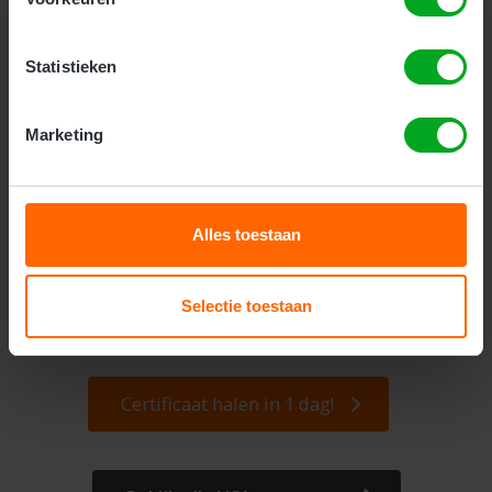
Statistieken
Dé aanbieder voor
VCA cursussen
in
Nederland.
Marketing
VCA-certificaat.nl is dé specialist veiligheidsopleidingen voor
medewerkers, zzp’ers en operationeel leidinggevenden
Alles toestaan
op
20+ locaties
door heel Nederland. Wij bieden de VCA
Basis cursus en de VCA Volledig cursus ook als e-learning
aan voor scherpe tarieven. Ontdek de
kosten voor een VCA
Selectie toestaan
certificaat
behalen.
Certificaat halen in 1 dag!