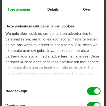
VCA Vol e-learning
Toestemming
Details
Over
Bedrijven
Particulieren
Voor operationeel leidinggevenden is ook een e-
Deze website maakt gebruik van cookies
learning beschikbaar. De e-learning is een goede
We gebruiken cookies om content en advertenties te
voorbereiding op het VCA examen. Gemiddeld zijn
personaliseren, om functies voor social media te bieden
onze cursisten 10 uur met de e-learning bezig. Na
en om ons websiteverkeer te analyseren. Ook delen we
het bestellen van de e-learning ontvangt u direct een
informatie over uw gebruik van onze site met onze
inlogcode zodat u met de e-learning kunt starten.
partners voor social media, adverteren en analyse. Deze
Het examen volgt u bij een van onze locaties. Het
partners kunnen deze gegevens combineren met andere
VCA certificaat is 10 jaar geldig.
informatie die u aan ze heeft verstrekt of die ze hebben
verzameld op basis van uw gebruik van hun services.
Kosten:
€ 149,95
(€ 181,44 incl. btw)
Toestemmingsselectie
Meer Informatie
Noodzakelijk
Voorkeuren