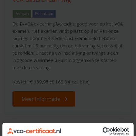
Bedrijven
Particulieren
De B-VCA e-learning bereidt u goed voor op het VCA
examen. Het examen vindt plaats op één van onze
locaties door heel Nederland. Gemiddeld hebben
cursisten 10 uur nodig om de e-learning succesvol af
te ronden. Direct na uw inschrijving ontvangt u een
inlogcode waarmee u kunt inloggen om te starten
met de e-learning.
Kosten:
€ 139,95
(€ 169,34 incl. btw)
Meer Informatie