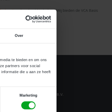
0+ locaties
door heel Nederland. Wij bieden de VCA Basis
voor een VCA certificaat
behalen.
en
Over
 media te bieden en om ons
ze partners voor social
nformatie die u aan ze heeft
CONTACT GEGEVENS
NoRisk Veiligheidsopleidingen B.V.
Marketing
Vrijthof 5
7731 CN, Ommen