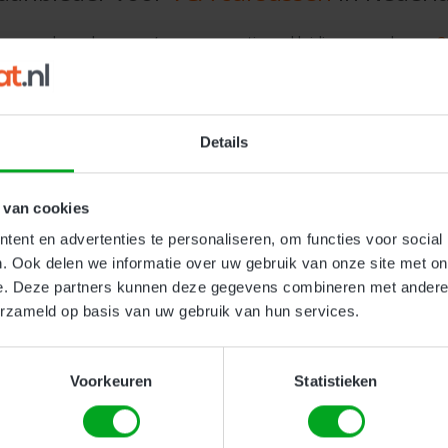
en voor medewerkers, zzp’ers en operationeel leidinggevenden op
2
s ook als e-learning aan voor scherpe tarieven. Ontdek de
kosten 
ificaat halen in 1 dag!
Bekijk alle VCA cursuss
Details
 van cookies
ent en advertenties te personaliseren, om functies voor social
. Ook delen we informatie over uw gebruik van onze site met on
e. Deze partners kunnen deze gegevens combineren met andere i
erzameld op basis van uw gebruik van hun services.
OVERIGE INFORMATIE
Alle VCA cursussen
Voorkeuren
Statistieken
VCA certificaat basis
VCA Basis Cursus online