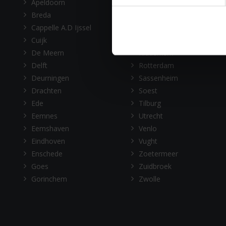
Apeldoorn
Leusden
Breda
Nijmegen
Cappelle A.D Ijssel
Oosterhout
Cuijk
Rheden
De Meern
Ridderkerk
Delft
Rotterdam
Deurningen
Sassenheim
Drachten
Soest
Ede
Tilburg
Eemnes
Utrecht
Eemshaven
Venlo
Eindhoven
Vught
Enschede
Zoetermeer
Goes
Zuidbroek
Gorinchem
Zwolle