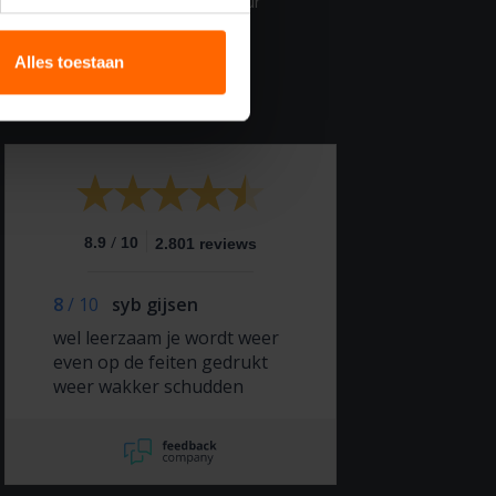
Openingstijden: 08.30 – 17.00 uur
0529 820 210
Alles toestaan
info@vca-cerficaat.nl
/
8.9
10
2.801 reviews
8
/
10
syb gijsen
wel leerzaam je wordt weer
even op de feiten gedrukt
weer wakker schudden