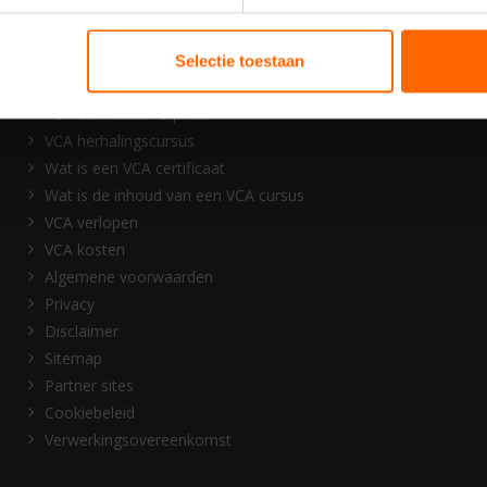
VCA VOL certificaat
VCA VOL certificaat e-learning
VCA certificaat incompany
Selectie toestaan
VCA certificaat kosten
VCA certificaat verplicht
VCA herhalingscursus
Wat is een VCA certificaat
Wat is de inhoud van een VCA cursus
VCA verlopen
VCA kosten
Algemene voorwaarden
Privacy
Disclaimer
Sitemap
Partner sites
Cookiebeleid
Verwerkingsovereenkomst