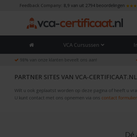
Skip
Feedback Company:
8,9 van uit 2794 beoordelingen
to
content
VCA Cursussen
I
98% van onze klanten beveelt ons aan!
PARTNER SITES VAN VCA-CERTIFICAAT.NL
Wilt u ook geplaatst worden op deze pagina of heeft u v
U kunt contact met ons opnemen via ons
contact formulie
Dé 