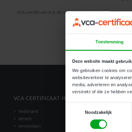
VCA-certificaat.nl is dé specialist veiligheidsopleiding
cursus en de VCA Volledig cursu
Cert
Toestemming
Deze website maakt gebruik
We gebruiken cookies om cont
websiteverkeer te analyseren
media, adverteren en analys
verstrekt of die ze hebben v
VCA CERTIFICAAT HALEN IN
Toestemmingsselectie
Nederland
Groningen
Noodzakelijk
Almere
Heiloo
Amsterdam
Hengelo