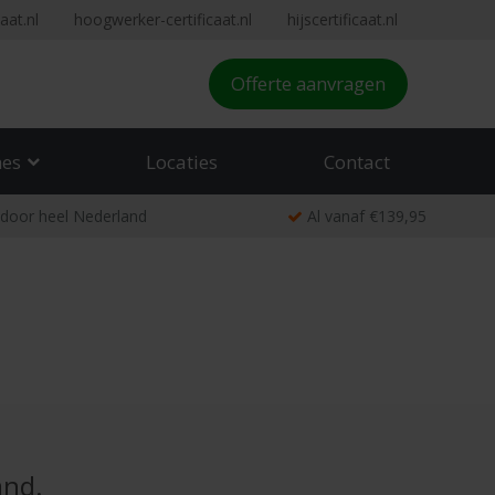
aat.nl
hoogwerker-certificaat.nl
hijscertificaat.nl
Offerte aanvragen
hes
Locaties
Contact
 door heel Nederland
Al vanaf €139,95
and.