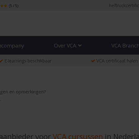
heftruckcertific
(5 / 5)
ncompany
Over VCA
VCA Branc
E-learnings beschikbaar
VCA certificaat halen
ragen en opmerkingen?
r
.
aanbieder voor
VCA cursussen
in Nederl