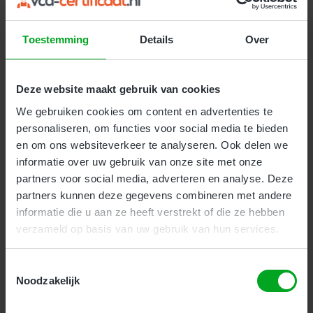
Inschrijven
Toestemming
Details
Over
Deze website maakt gebruik van cookies
We gebruiken cookies om content en advertenties te
personaliseren, om functies voor social media te bieden
VCA VOL cursus (VOL-VCA)
en om ons websiteverkeer te analyseren. Ook delen we
informatie over uw gebruik van onze site met onze
Bedrijven
Particulieren
partners voor social media, adverteren en analyse. Deze
partners kunnen deze gegevens combineren met andere
De
VCA VOL cursus (VOL-VCA)
is afgestemd op
informatie die u aan ze heeft verstrekt of die ze hebben
leidinggevenden en zelfstandig professionals die in
verzameld op basis van uw gebruik van hun services.
hun functie toezien op veilige werkprocessen.
Tijdens deze cursusdag komen theorie en praktijk
aan bod. U sluit af met een examen dat aansluit bij
Toestemmingsselectie
uw rol.
Noodzakelijk