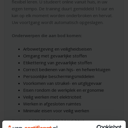
flexibel leren. U studeert online vanuit huis, in uw
eigen tempo. De training duurt gemiddeld 10 uur en
kan op elk moment worden onderbroken en hervat.
Uw voortgang wordt automatisch opgeslagen.
Onderwerpen die aan bod komen:
Arbowetgeving en veiligheidseisen
Omgang met gevaarlijke stoffen
Etikettering van gevaarlijke stoffen
Correct bedienen van hijs- en hefwerktuigen
Persoonlijke beschermingsmiddelen
Voorkomen van struikel- en uitglijgevaar
Eisen rondom de werkplek en ergonomie
Veilig werken met elektriciteit
Werken in afgesloten ruimtes
Minimale eisen voor veilig werken
Kosten:
€ 139,95
(€ 169,34 incl. btw)