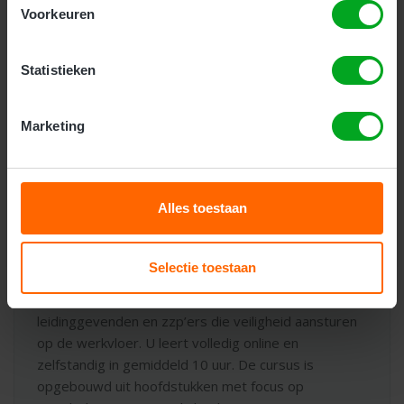
Voorkeuren
Kosten:
€ 245,00
(€ 296,45 incl. btw)
Statistieken
Inschrijven
Marketing
Alles toestaan
VCA VOL Cursus online
Selectie toestaan
Bedrijven
Particulieren
De
VCA VOL Cursus online
is gericht op
leidinggevenden en zzp’ers die veiligheid aansturen
op de werkvloer. U leert volledig online en
zelfstandig in gemiddeld 10 uur. De cursus is
opgebouwd uit hoofdstukken met focus op