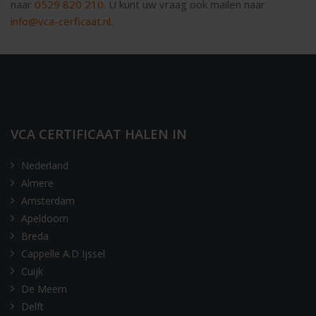
naar
0529 820 210
. U kunt uw vraag ook mailen naar
info@vca-cerficaat.nl
.
VCA CERTIFICAAT HALEN IN
Nederland
Almere
Amsterdam
Apeldoorn
Breda
Cappelle A.D Ijssel
Cuijk
De Meern
Delft