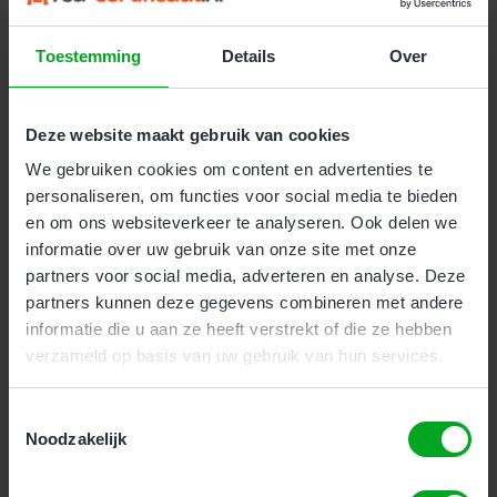
Toestemming
Details
Over
VCA Vol e-learning
Bedrijven
Particulieren
Deze website maakt gebruik van cookies
Voor operationeel leidinggevenden is ook een e-
We gebruiken cookies om content en advertenties te
learning beschikbaar. De e-learning is een goede
personaliseren, om functies voor social media te bieden
voorbereiding op het VCA examen. Gemiddeld zijn
en om ons websiteverkeer te analyseren. Ook delen we
onze cursisten 10 uur met de e-learning bezig. Na
informatie over uw gebruik van onze site met onze
het bestellen van de e-learning ontvangt u direct een
partners voor social media, adverteren en analyse. Deze
inlogcode zodat u met de e-learning kunt starten.
partners kunnen deze gegevens combineren met andere
Het examen volgt u bij een van onze locaties. Het
informatie die u aan ze heeft verstrekt of die ze hebben
VCA certificaat is 10 jaar geldig.
verzameld op basis van uw gebruik van hun services.
Kosten:
€ 149,95
(€ 181,44 incl. btw)
Toestemmingsselectie
Noodzakelijk
Meer Informatie