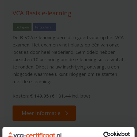
VCA Basis e-learning
Bedrijven
Particulieren
De B-VCA e-learning bereidt u goed voor op het VCA
examen. Het examen vindt plaats op één van onze
locaties door heel Nederland. Gemiddeld hebben
cursisten 10 uur nodig om de e-learning succesvol af
te ronden. Direct na uw inschrijving ontvangt u een
inlogcode waarmee u kunt inloggen om te starten
met de e-learning.
Kosten:
€ 149,95
(€ 181,44 incl. btw)
Meer Informatie